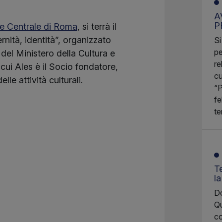
A
P
le Centrale di Roma
, si terrà il
rnità, identità”, organizzato
Si
pe
del Ministero della Cultura e
re
 cui Ales è il Socio fondatore,
cu
le attività culturali.
“P
fe
te
Te
l
Do
Qu
co