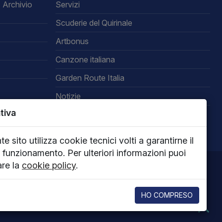
 Archivio
Servizi
Scuderie del Quirinale
Artbonus
Canzone italiana
Garden Route Italia
Notizie
tiva
Area riservata
nte sito utilizza cookie tecnici volti a garantirne il
 funzionamento. Per ulteriori informazioni puoi
are la
cookie policy
.
HO COMPRESO