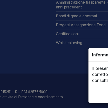
Amministrazione trasparente -
anni precedenti
Bandi di gara e contratti
Progetti Assegnazione Fondi
Certificazioni
Whistleblowing
Informa
Il prese
corretto
consult
0915251 - R.I. RM 62576/1999
e attività di Direzione e coordinamento.