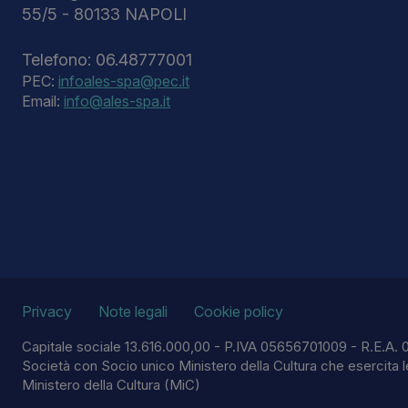
55/5 - 80133 NAPOLI
Telefono: 06.48777001
PEC:
infoales-spa@pec.it
Email:
info@ales-spa.it
Privacy
Note legali
Cookie policy
Capitale sociale 13.616.000,00 - P.IVA 05656701009 - R.E.A. 
Società con Socio unico Ministero della Cultura che esercita l
Ministero della Cultura (MiC)