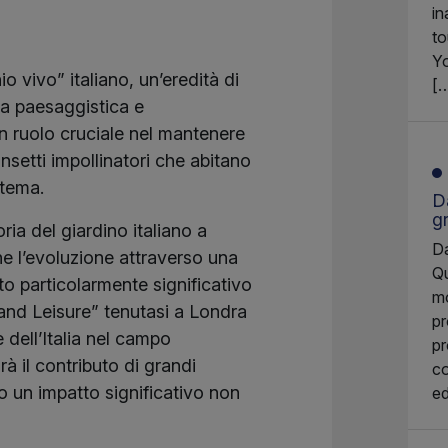
in
to
Yo
io vivo” italiano, un’eredità di
[
za paesaggistica e
n ruolo cruciale nel mantenere
 insetti impollinatori che abitano
stema.
Da
g
ria del giardino italiano a
Da
ne l’evoluzione attraverso una
Qu
to particolarmente significativo
mo
and Leisure” tenutasi a Londra
pr
 dell’Italia nel campo
pr
rà il contributo di grandi
co
to un impatto significativo non
ed