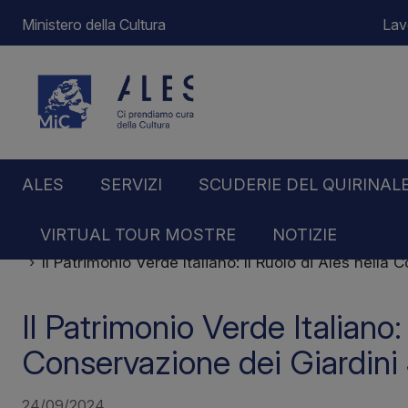
Ministero della Cultura
Lav
ALES
SERVIZI
SCUDERIE DEL QUIRINAL
VIRTUAL TOUR MOSTRE
NOTIZIE
Home
Notizie
Il Patrimonio Verde Italiano: Il Ruolo di Ales nella 
Il Patrimonio Verde Italiano: 
Conservazione dei Giardini 
24/09/2024