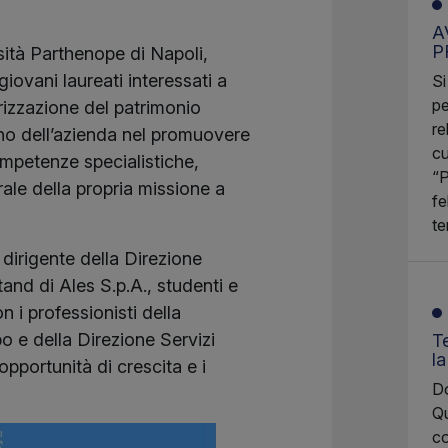
A
P
sità Parthenope di Napoli,
iovani laureati interessati a
Si
pe
rizzazione del patrimonio
re
gno dell’azienda nel promuovere
cu
ompetenze specialistiche,
“P
ale della propria missione a
fe
te
 dirigente della Direzione
tand di Ales S.p.A., studenti e
n i professionisti della
 e della Direzione Servizi
Te
l
pportunità di crescita e i
Do
Qu
co