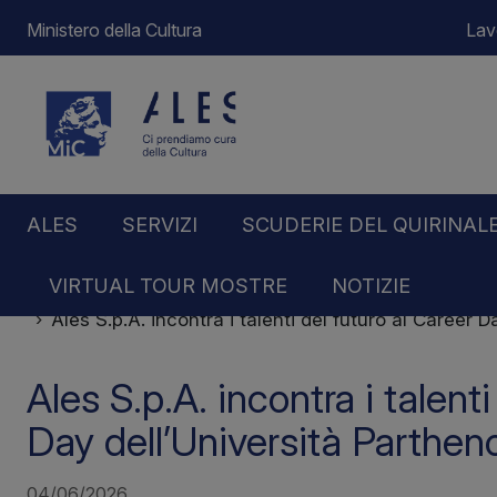
Ministero della Cultura
Lav
ALES
SERVIZI
SCUDERIE DEL QUIRINAL
VIRTUAL TOUR MOSTRE
NOTIZIE
Home
Notizie
Ales S.p.A. incontra i talenti del futuro al Career 
Ales S.p.A. incontra i talent
Day dell’Università Parthen
04/06/2026