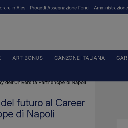
orare in Ales
Progetti Assegnazione Fondi
Amministrazione
E
ART BONUS
CANZONE ITALIANA
GAR
Day dell’Università Parthenope di Napoli
i del futuro al Career
ope di Napoli