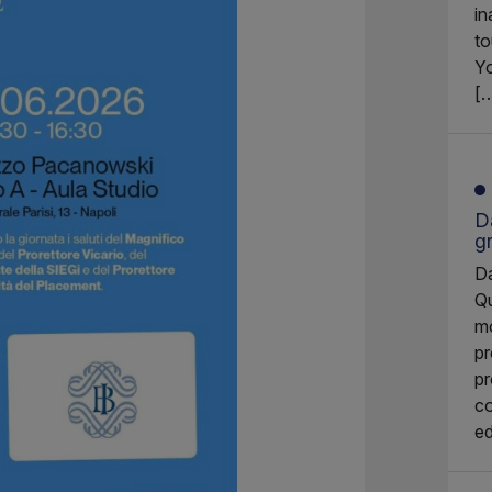
in
to
Yo
[
Da
g
Da
Qu
mo
pr
pr
co
ed