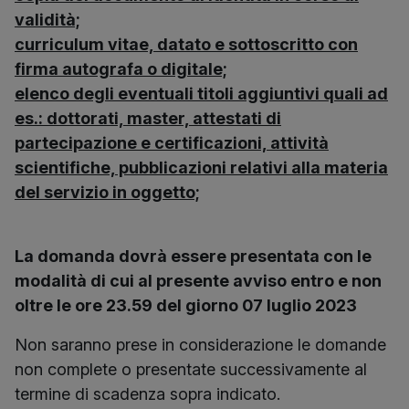
validità;
curriculum vitae, datato e sottoscritto con
firma autografa o digitale;
elenco degli eventuali titoli aggiuntivi quali ad
es.: dottorati, master, attestati di
partecipazione e certificazioni, attività
scientifiche, pubblicazioni relativi alla materia
del servizio in oggetto;
La domanda dovrà essere presentata con le
modalità di cui al presente avviso entro e non
oltre le ore 23.59 del giorno 07 luglio 2023
Non saranno prese in considerazione le domande
non complete o presentate successivamente al
termine di scadenza sopra indicato.