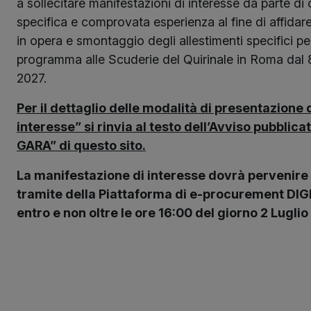
a sollecitare manifestazioni di interesse da parte d
specifica e comprovata esperienza al fine di affidare 
in opera e smontaggio degli allestimenti specifici p
programma alle Scuderie del Quirinale in Roma dal 8
2027.
Per il dettaglio delle modalità di presentazione
interesse” si rinvia al testo dell’Avviso pubblic
GARA” di questo sito.
La manifestazione di interesse dovrà pervenire
tramite della Piattaforma di e-procurement DIGI
entro e non oltre le ore 16:00 del giorno 2 Luglio