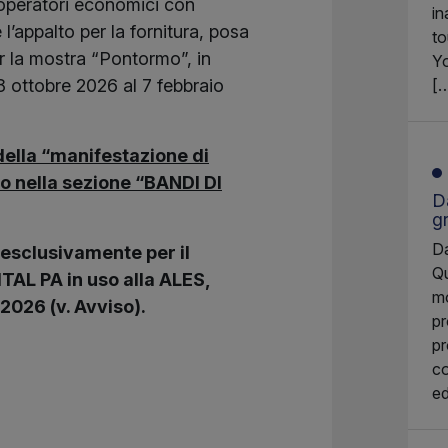
i operatori economici con
in
l’appalto per la fornitura, posa
to
er la mostra “Pontormo”, in
Yo
 ottobre 2026 al 7 febbraio
[
 della “manifestazione di
ato nella sezione “BANDI DI
Da
g
Da
 esclusivamente per il
Qu
TAL PA in uso alla ALES,
mo
 2026 (v. Avviso).
pr
pr
co
ed