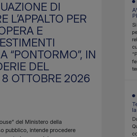
DUAZIONE DI
A
E L’APPALTO PER
P
Si
 OPERA E
pe
ESTIMENTI
re
cu
RA “PONTORMO”, IN
“P
fe
ERIE DEL
te
 8 OTTOBRE 2026
Te
l
Do
house” del Ministero della
Qu
so pubblico, intende procedere
co