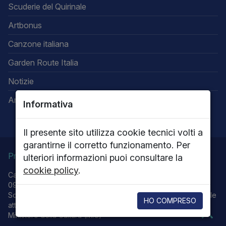
Scuderie del Quirinale
Artbonus
Canzone italiana
Garden Route Italia
Notizie
Area riservata
Informativa
Il presente sito utilizza cookie tecnici volti a
garantirne il corretto funzionamento. Per
Privacy
Note legali
Cookie policy
ulteriori informazioni puoi consultare la
cookie policy
.
Capitale sociale 13.616.000,00 - P.IVA 05656701009 - R.E.A.
0915251 - R.I. RM 62576/1999
Società con Socio unico Ministero della Cultura che esercita le
HO COMPRESO
attività di Direzione e coordinamento.
Ministero della Cultura (MiC)