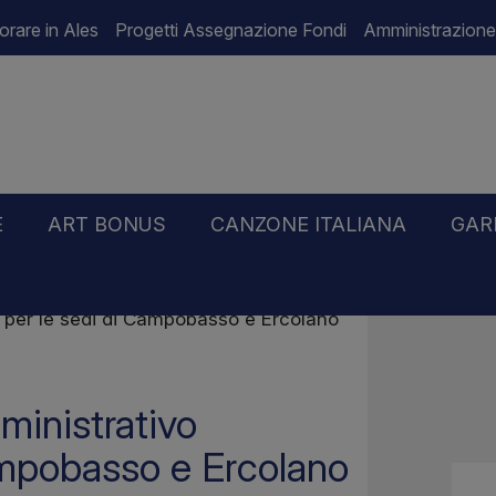
orare in Ales
Progetti Assegnazione Fondi
Amministrazione
E
ART BONUS
CANZONE ITALIANA
GAR
e” per le sedi di Campobasso e Ercolano
mministrativo
Campobasso e Ercolano