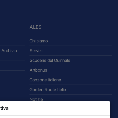
ALES
Chi siamo
 Archivio
Servizi
Scuderie del Quirinale
Artbonus
Canzone italiana
Garden Route Italia
Notizie
tiva
Area riservata