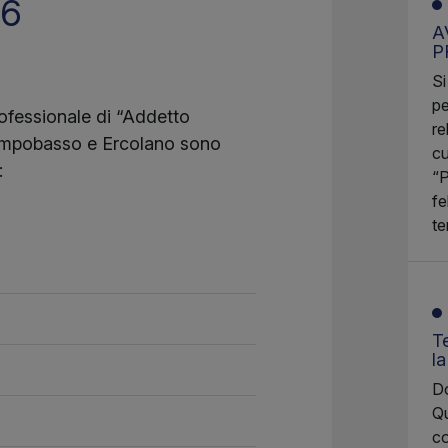
26
A
P
Si
pe
professionale di “Addetto
re
i Campobasso e Ercolano sono
cu
:
“P
fe
te
Te
l
Do
Qu
co