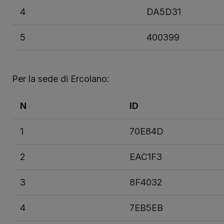
4
DA5D31
5
400399
Per la sede di Ercolano:
N
ID
1
70E84D
2
EAC1F3
3
8F4032
4
7EB5EB