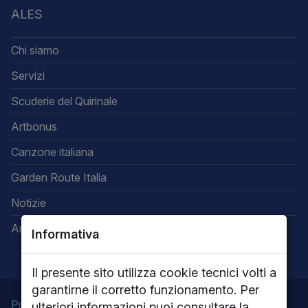
ALES
Chi siamo
Servizi
Scuderie del Quirinale
Artbonus
Canzone italiana
Garden Route Italia
Notizie
Area riservata
Informativa
Il presente sito utilizza cookie tecnici volti a
garantirne il corretto funzionamento. Per
Privacy
Note legali
Cookie policy
ulteriori informazioni puoi consultare la