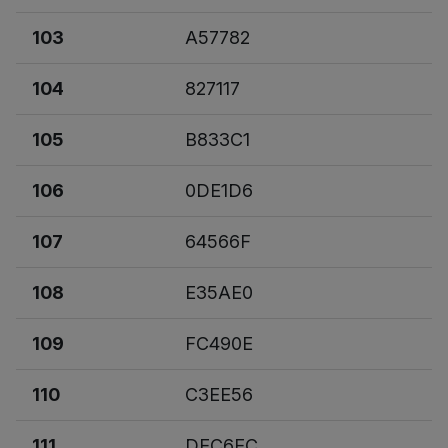
103
A57782
104
827117
105
B833C1
106
0DE1D6
107
64566F
108
E35AE0
109
FC490E
110
C3EE56
111
DEC6EC