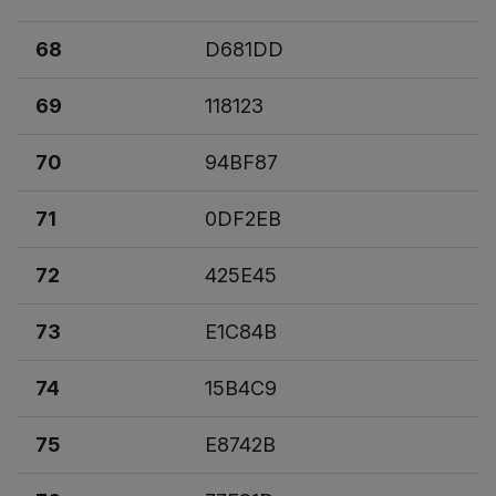
68
D681DD
69
118123
70
94BF87
71
0DF2EB
72
425E45
73
E1C84B
74
15B4C9
75
E8742B