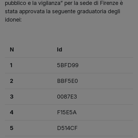
pubblico e la vigilanza” per la sede di Firenze è
stata approvata la seguente graduatoria degli
idonei:
N
Id
1
5BFD99
2
BBF5E0
3
0087E3
4
F15E5A
5
D514CF