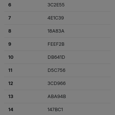
6
3C2E55
7
4E1C39
8
18A83A
9
FEEF2B
10
DB641D
11
D5C756
12
3CD966
13
ABA94B
14
147BC1