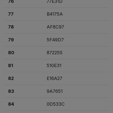
76
77E31D
77
B4175A
78
AF8C97
79
5F49D7
80
872255
81
510E31
82
E16A27
83
9A7651
84
0D533C