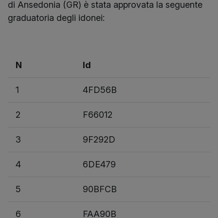
di Ansedonia (GR) è stata approvata la seguente
graduatoria degli idonei:
N
Id
1
4FD56B
2
F66012
3
9F292D
4
6DE479
5
90BFCB
6
FAA90B