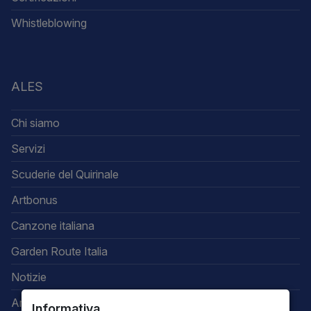
Whistleblowing
ALES
Chi siamo
Servizi
Scuderie del Quirinale
Artbonus
Canzone italiana
Garden Route Italia
Notizie
Area riservata
Informativa