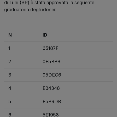
di Luni (SP) è stata approvata la seguente
graduatoria degli idonei:
N
ID
1
65187F
2
0F5BB8
3
95DEC6
4
E34348
5
E5B9DB
6
5E1958