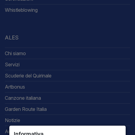
Whistleblowing
ALES
Chi siamo
Servizi
Scuderie del Quirinale
Artbonus
Canzone italiana
Garden Route Italia
Notizie
Area riservata
Informativa