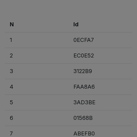
N
Id
1
0ECFA7
2
EC0E52
3
3122B9
4
FAA8A6
5
3AD3BE
6
01568B
7
ABEFB0