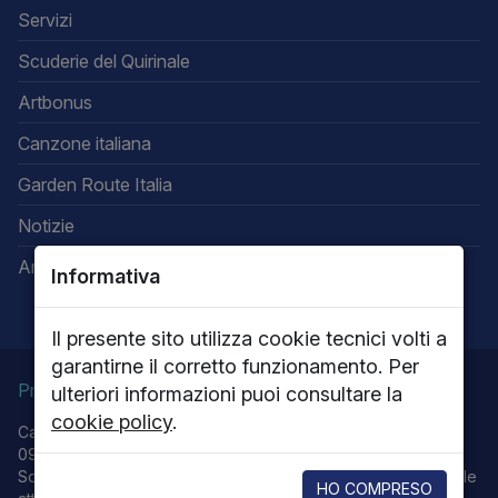
Servizi
Scuderie del Quirinale
Artbonus
Canzone italiana
Garden Route Italia
Notizie
Area riservata
Informativa
Il presente sito utilizza cookie tecnici volti a
garantirne il corretto funzionamento. Per
Privacy
Note legali
Cookie policy
ulteriori informazioni puoi consultare la
cookie policy
.
Capitale sociale 13.616.000,00 - P.IVA 05656701009 - R.E.A.
0915251 - R.I. RM 62576/1999
Società con Socio unico Ministero della Cultura che esercita le
HO COMPRESO