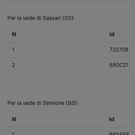
Per la sede di Sassari (SS):
N
Id
1
732708
2
680C21
Per la sede di Sirmione (BS):
N
Id
1
B65FFE