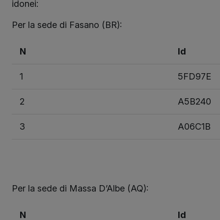
idonei:
Per la sede di Fasano (BR):
N
Id
1
5FD97E
2
A5B240
3
A06C1B
Per la sede di Massa D’Albe (AQ):
N
Id