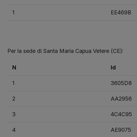
1
EE469B
Per la sede di Santa Maria Capua Vetere (CE):
N
Id
1
3605D8
2
AA2956
3
4C4C95
4
AE9075