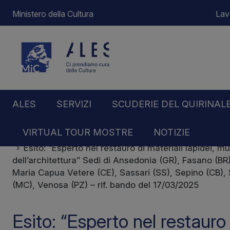
Ministero della Cultura
Lav
ALES
SERVIZI
SCUDERIE DEL QUIRINAL
VIRTUAL TOUR MOSTRE
NOTIZIE
Home
Notizie
Esito: “Esperto nel restauro di materiali lapidei, mu
dell’architettura” Sedi di Ansedonia (GR), Fasano (BR
Maria Capua Vetere (CE), Sassari (SS), Sepino (CB), S
(MC), Venosa (PZ) – rif. bando del 17/03/2025
Esito: “Esperto nel restauro 