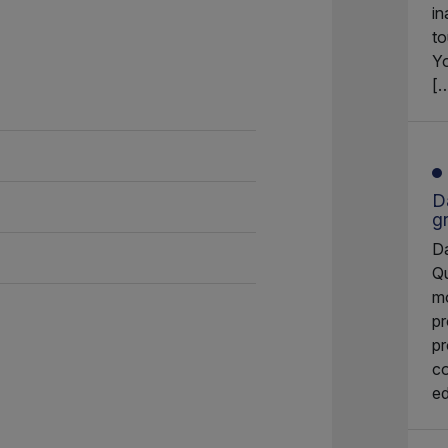
in
to
Yo
[
Da
g
Da
Qu
mo
pr
pr
co
ed