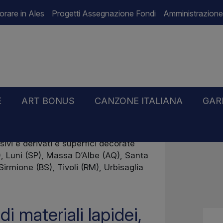
orare in Ales
Progetti Assegnazione Fondi
Amministrazione
E
ART BONUS
CANZONE ITALIANA
GAR
sivi e derivati e superfici decorate
), Luni (SP), Massa D’Albe (AQ), Santa
irmione (BS), Tivoli (RM), Urbisaglia
di materiali lapidei,