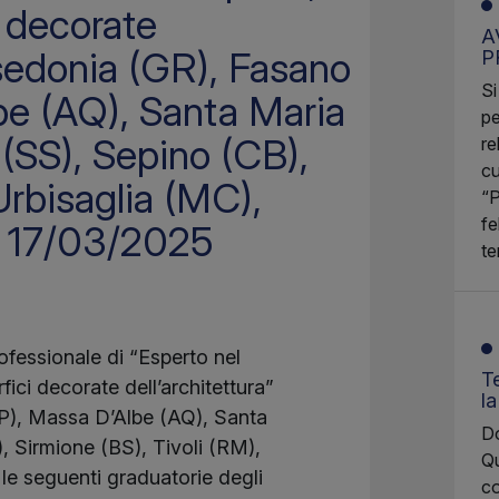
i decorate
A
nsedonia (GR), Fasano
P
Si
be (AQ), Santa Maria
pe
(SS), Sepino (CB),
re
cu
Urbisaglia (MC),
“P
fe
el 17/03/2025
te
professionale di “Esperto nel
Te
rfici decorate dell’architettura”
l
SP), Massa D’Albe (AQ), Santa
Do
, Sirmione (BS), Tivoli (RM),
Qu
le seguenti graduatorie degli
co