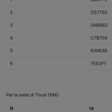
2
D57750
3
2496BD
4
C7B704
5
63963B
6
7EE0F1
Per la sede di Tivoli (RM):
N
Id