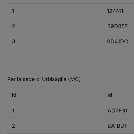
1
127741
2
B9D887
3
0D41DC
Per la sede di Urbisaglia (MC):
N
Id
1
AD7F10
2
BA1BDF