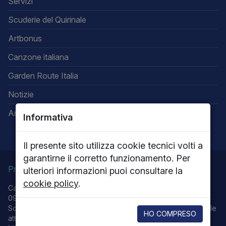
Servizi
Scuderie del Quirinale
Artbonus
Canzone italiana
Garden Route Italia
Notizie
Area riservata
Informativa
Il presente sito utilizza cookie tecnici volti a
garantirne il corretto funzionamento. Per
Privacy
Note legali
Cookie policy
ulteriori informazioni puoi consultare la
cookie policy
.
Capitale sociale 13.616.000,00 - P.IVA 05656701009 - R.E.A.
0915251 - R.I. RM 62576/1999
Società con Socio unico Ministero della Cultura che esercita le
HO COMPRESO
attività di Direzione e coordinamento.