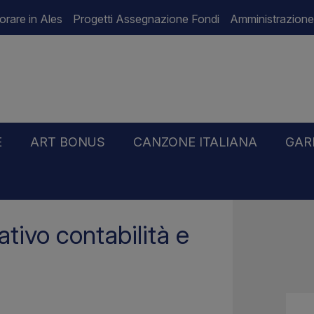
orare in Ales
Progetti Assegnazione Fondi
Amministrazione
E
ART BONUS
CANZONE ITALIANA
GAR
ontabilità e bilancio” sede di Trieste
tivo contabilità e