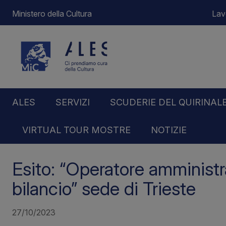
Ministero della Cultura
Lav
ALES
SERVIZI
SCUDERIE DEL QUIRINAL
VIRTUAL TOUR MOSTRE
NOTIZIE
Home
Notizie
Esito: “Operatore amministrativo c
Esito: “Operatore amministra
bilancio” sede di Trieste
27/10/2023