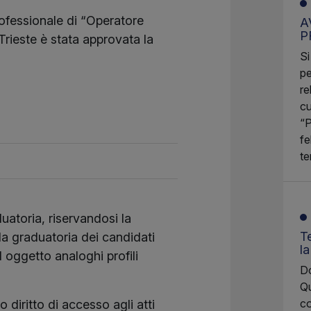
professionale di “Operatore
A
P
 Trieste è stata approvata la
Si
pe
re
cu
“P
fe
te
uatoria, riservandosi la
Te
 la graduatoria dei candidati
l
 oggetto analoghi profili
Do
Qu
co
 diritto di accesso agli atti