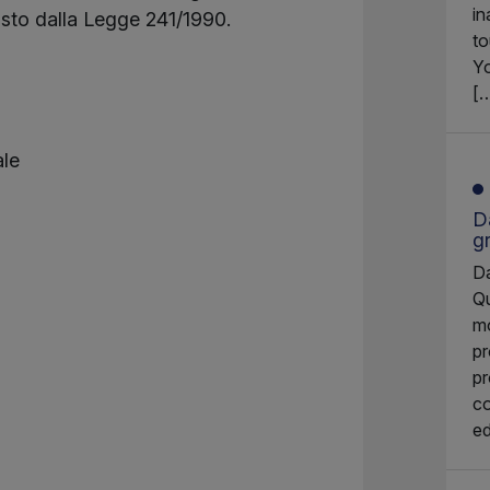
in
sto dalla Legge 241/1990.
to
Yo
[
ale
Da
g
Da
Qu
mo
pr
pr
co
ed