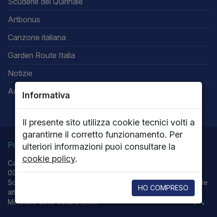
Scuderie del Quirinale
Artbonus
Canzone italiana
Garden Route Italia
Notizie
Area riservata
Informativa
Il presente sito utilizza cookie tecnici volti a
garantirne il corretto funzionamento. Per
Privacy
Note legali
Cookie policy
ulteriori informazioni puoi consultare la
cookie policy
.
Capitale sociale 13.616.000,00 - P.IVA 05656701009 - R.E.A.
0915251 - R.I. RM 62576/1999
Società con Socio unico Ministero della Cultura che esercita le
HO COMPRESO
attività di Direzione e coordinamento.
Ministero della Cultura (MiC)