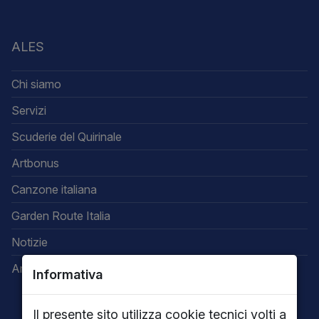
ALES
Chi siamo
Servizi
Scuderie del Quirinale
Artbonus
Canzone italiana
Garden Route Italia
Notizie
Area riservata
Informativa
Il presente sito utilizza cookie tecnici volti a