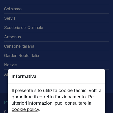
Chi siamo
Servizi
Scuderie del Quirinale
Artbonus
Canzone italiana
Garden Route Italia
Notizie
Area riservata
Informativa
Il presente sito utilizza cookie tecnici volti a
garantirne il corretto funzionamento. Per
Privacy
Note legali
Cookie policy
ulteriori informazioni puoi consultare la
cookie policy
.
Capitale sociale 13.616.000,00 - P.IVA 05656701009 - R.E.A.