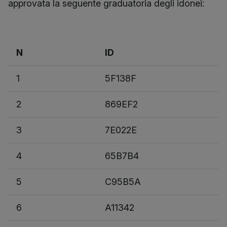
approvata la seguente graduatoria degli idonei:
N
ID
1
5F138F
2
869EF2
3
7E022E
4
65B7B4
5
C95B5A
6
A11342