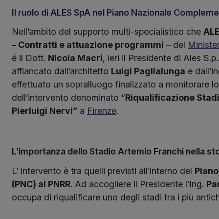
Il ruolo di ALES SpA nel Piano Nazionale Complem
Nell’ambito del supporto multi-specialistico che
ALE
– Contratti e attuazione programmi
– del
Ministe
é il Dott.
Nicola Macri
, ieri il Presidente di Ales S.p
affiancato dall’architetto
Luigi Paglialunga
e dall’in
effettuato un sopralluogo finalizzato a monitorare 
dell’intervento denominato “
Riqualificazione Stad
Pierluigi Nervi”
a
Firenze
.
L’importanza dello Stadio Artemio Franchi nella stor
L’ intervento è tra quelli previsti all’interno del
Piano
(PNC) al PNRR
. Ad accogliere il Presidente l’Ing.
Pa
occupa di riqualificare uno degli stadi tra i più anti