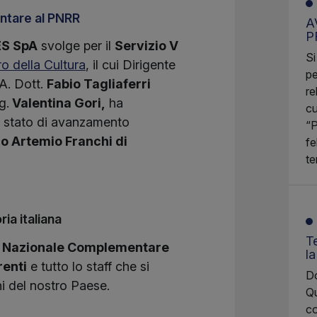
entare al PNRR
A
P
S SpA
svolge per il
Servizio V
Si
ro della Cultura
, il cui Dirigente
pe
.A. Dott.
Fabio Tagliaferri
re
g.
Valentina Gori,
ha
cu
lo stato di avanzamento
“P
io Artemio Franchi di
fe
te
ia italiana
Te
 Nazionale Complementare
l
renti
e tutto lo staff che si
Do
chi del nostro Paese.
Qu
co