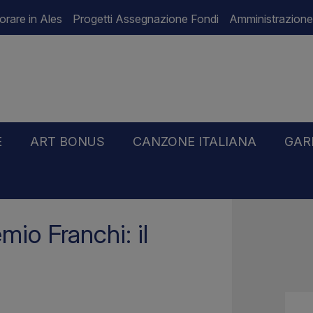
orare in Ales
Progetti Assegnazione Fondi
Amministrazione
E
ART BONUS
CANZONE ITALIANA
GAR
anchi: il contributo di ALES SpA
mio Franchi: il