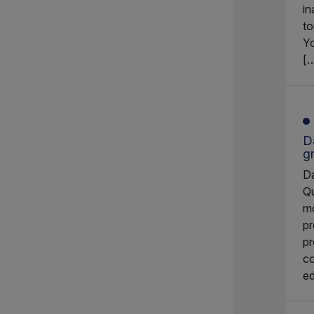
in
to
Yo
[
Da
g
Da
Qu
mo
pr
pr
co
ed