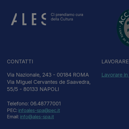
CONTATTI
LAVORARE 
Via Nazionale, 243 - 00184 ROMA
Lavorare in
Via Miguel Cervantes de Saavedra,
55/5 - 80133 NAPOLI
Telefono: 06.48777001
PEC:
infoales-spa@pec.it
Email:
info@ales-spa.it