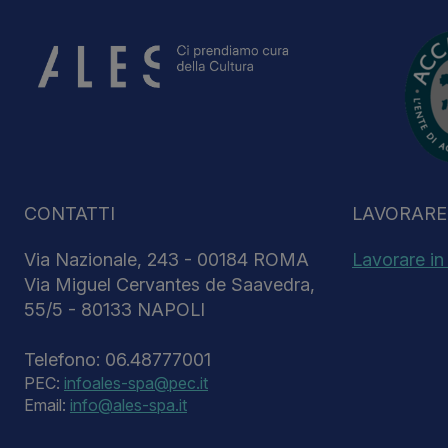
CONTATTI
LAVORARE 
Via Nazionale, 243 - 00184 ROMA
Lavorare in
Via Miguel Cervantes de Saavedra,
55/5 - 80133 NAPOLI
Telefono: 06.48777001
PEC:
infoales-spa@pec.it
Email:
info@ales-spa.it